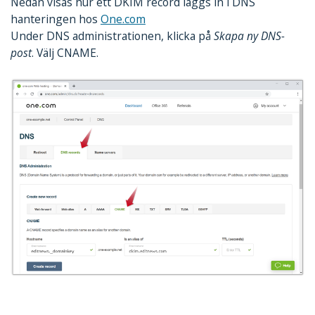
Nedan visas hur ett DKIM record läggs in i DNS
hanteringen hos
One.com
Under DNS administrationen, klicka på
Skapa ny DNS-
post
. Välj CNAME.