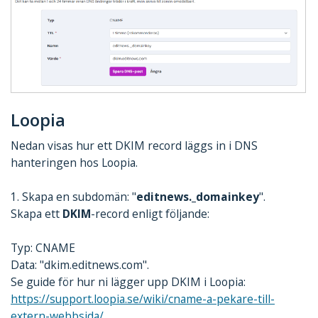
Loopia
Nedan visas hur ett DKIM record läggs in i DNS
hanteringen hos Loopia.
1. Skapa en subdomän: "
editnews._domainkey
".
Skapa ett
DKIM
-record enligt följande:
Typ: CNAME
Data: "dkim.editnews.com".
Se guide för hur ni lägger upp DKIM i Loopia:
https://support.loopia.se/wiki/cname-a-pekare-till-
extern-webbsida/