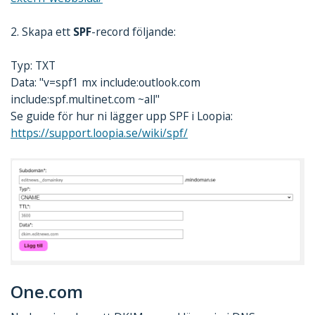
2. Skapa ett
SPF
-record följande:
Typ: TXT
Data: "v=spf1 mx include:outlook.com
include:spf.multinet.com ~all"
Se guide för hur ni lägger upp SPF i Loopia:
https://support.loopia.se/wiki/spf/
One.com