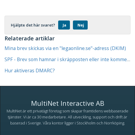
Hjälpte det här svaret?
Ja
Nej
Relaterade artiklar
Mina brev skickas via en "legaonline.se"-adress (DKIM)
SPF - Brev som hamnar i skräpposten eller inte kommer fram
Hur aktiveras DMARC?
MultiNet Interactive AB
MultiNet är ett privatägt företag som skapar framtidens webbaserade
tjänster. Vi är ca 30 medarbetare. All utveckling, support och drift är
baserad i Sverige. Våra kontor ligger i Stockholm och Norrköping.